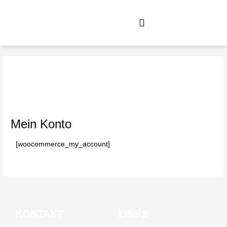
Zum
Inhalt
springen
Mein Konto
[woocommerce_my_account]
KONTAKT
LINKS